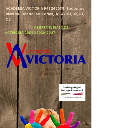
​ACADEMIA VICTORIA
941 242038
Todos los
niveles. Desde los 3 años, A1, A2, B1, B2, C1,
C2
​
ABIERTO EL PLAZO DE
MATRÍCULA CURSO
2026-2027
¿QUIERES HABLAR
INGLÉS?