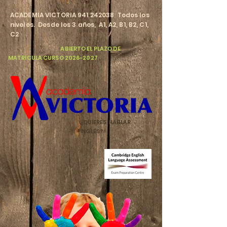
​ACADEMIA VICTORIA
941 242038
Todos los
niveles. Desde los 3 años, A1, A2, B1, B2, C1,
C2
​
ABIERTO EL PLAZO DE
MATRÍCULA CURSO
2026-2027
¿QUIERES HABLAR
INGLÉS?