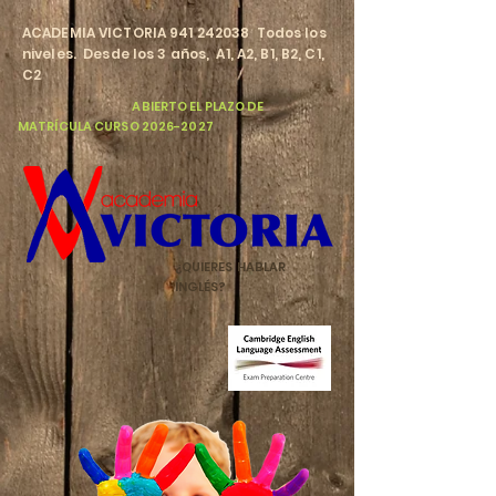
​ACADEMIA VICTORIA
941 242038
Todos los
niveles. Desde los 3 años, A1, A2, B1, B2, C1,
C2
​
ABIERTO EL PLAZO DE
MATRÍCULA CURSO
2026-2027
¿QUIERES HABLAR
INGLÉS?