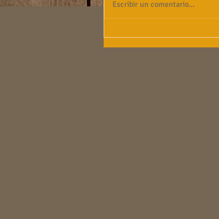
Escribir un comentario...