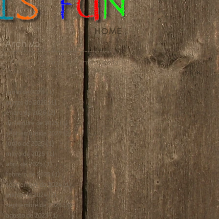
HOME
Archivo
Información para los alumnos de la
Academia Victoria.
junio de 2026
(1)
1 entrada
marzo de 2026
(1)
1 entrada
enero de 2026
(2)
2 entradas
diciembre de 2025
(1)
1 entrada
septiembre de 2025
(2)
2 entradas
junio de 2025
(1)
1 entrada
mayo de 2025
(1)
1 entrada
abril de 2025
(1)
1 entrada
febrero de 2025
(1)
1 entrada
septiembre de 2024
(1)
1 entrada
marzo de 2024
(2)
2 entradas
septiembre de 2023
(3)
3 entradas
agosto de 2023
(1)
1 entrada