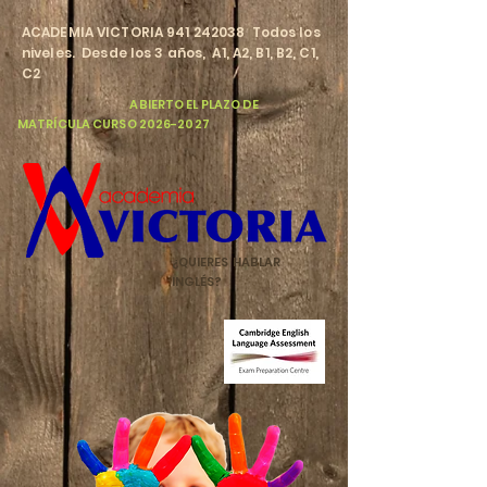
​ACADEMIA VICTORIA
941 242038
Todos los
niveles. Desde los 3 años, A1, A2, B1, B2, C1,
C2
​
ABIERTO EL PLAZO DE
MATRÍCULA CURSO
2026-2027
¿QUIERES HABLAR
INGLÉS?