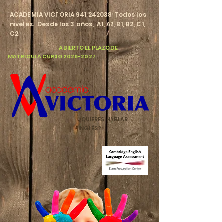
​ACADEMIA VICTORIA
941 242038
Todos los
niveles. Desde los 3 años, A1, A2, B1, B2, C1,
C2
​
ABIERTO EL PLAZO DE
MATRÍCULA CURSO
2026-2027
¿QUIERES HABLAR
INGLÉS?