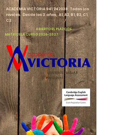
​ACADEMIA VICTORIA
941 242038
Todos los
niveles. Desde los 3 años, A1, A2, B1, B2, C1,
C2
​
ABIERTO EL PLAZO DE
MATRÍCULA CURSO
2026-2027
¿QUIERES HABLAR
INGLÉS?