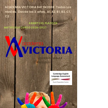
​ACADEMIA VICTORIA
941 242038
Todos los
niveles. Desde los 3 años, A1, A2, B1, B2, C1,
C2
​
ABIERTO EL PLAZO DE
MATRÍCULA CURSO
2026-2027
¿QUIERES HABLAR
INGLÉS?