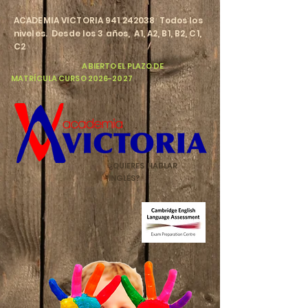
​ACADEMIA VICTORIA
941 242038
Todos los
niveles. Desde los 3 años, A1, A2, B1, B2, C1,
C2
​
ABIERTO EL PLAZO DE
MATRÍCULA CURSO
2026-2027
¿QUIERES HABLAR
INGLÉS?