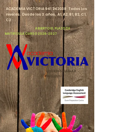
​ACADEMIA VICTORIA
941 242038
Todos los
niveles. Desde los 3 años, A1, A2, B1, B2, C1,
C2
​
ABIERTO EL PLAZO DE
MATRÍCULA CURSO
2026-2027
¿QUIERES HABLAR
INGLÉS?